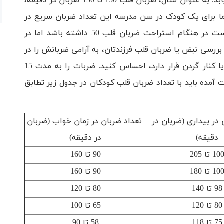
ضربان قلب نرمال نوزاد با افزایش سن کاهش می‌یابد. به عنوان مثال، ضربان قلب 130 تا 150 ضربان در دقیقه،
د
ما برای یک کودک در سن مدرسه این تعداد ضربان سریع در
نظر گرفته می‌شود. یک نوجوان ورزشکار ممکن است در هنگام استراحت ضربان قلب 50 داشته باشد اما در
 ضربان قلبش 180 باشد. برای بررسی نبض یا ضربان قلب فرزندتان، به آرامی ضربانش را در
داخل مچ دست، در حالی که دست خمیده است یا کنار گردن قرار دارد، احساس کنید. ضربات را به مدت 15
ب کنید. عدد بدست آمده باید با تعداد ضربان قلب کودکان در جدول زیر تطابق
 در بیداری (ضربان در
تعداد ضربان در زمان خواب (ضربان
دقیقه)
در دقیقه)
10 تا 205
90 تا 160
10 تا 180
90 تا 160
98 تا 140
80 تا 120
80 تا 120
65 تا 100
75 تا 118
58 تا 90