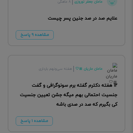
مامان جعفر نوروزی
۸ ماهگی
علایم صد در صد جنین پسر چیست
مشاهده ۹ پاسخ
مامان ماریان 🎀🤍
هفته سی‌ونهم بارداری
۱۲ هفته دکترم گفته برم سونوگرافی و گفت
جنسیت احتمالی بهم میگه جشن تعیین جنسیت
کی بگیرم که صد در صدی باشه
مشاهده ۱ پاسخ