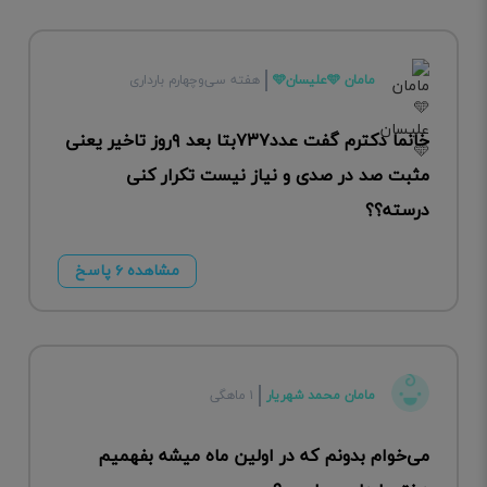
مامان 🩵علیسان🩵
هفته سی‌وچهارم بارداری
خانما دکترم گفت عدد۷۳۷بتا بعد ۹روز تاخیر یعنی
مثبت صد در صدی و نیاز نیست تکرار کنی
درسته؟؟
مشاهده ۶ پاسخ
مامان محمد شهریار
۱ ماهگی
می‌خوام بدونم که در اولین ماه میشه بفهمیم