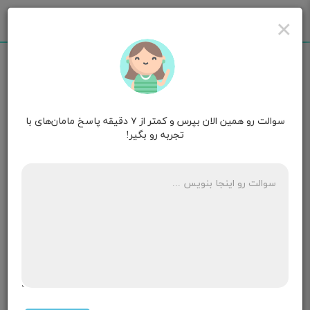
×
سوالت رو همین الان بپرس و کمتر از ۷ دقیقه پاسخ مامان‌های با
مامان پناه
روزهای ابتدایی تولد
تجربه رو بگیر!
سلام میخوام بدونم علایم صد در صدی مادری که دختر
باردار است چیست؟
۷ پاسخ
مامان ‌جوج🤍
هفته یازدهم بارداری