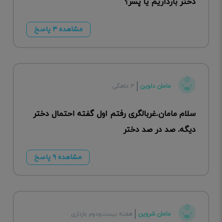
دختر بارداریم یا پسر؟
مشاهده ۴ پاسخ
مامان دلوین
۳ ماهگی
سلام مامان.غربالگری رفتم اول گفته احتمال دختر
دیگه. صد در صد دختر
مشاهده ۹ پاسخ
مامان شروین
هفته بیست‌ودوم بارداری