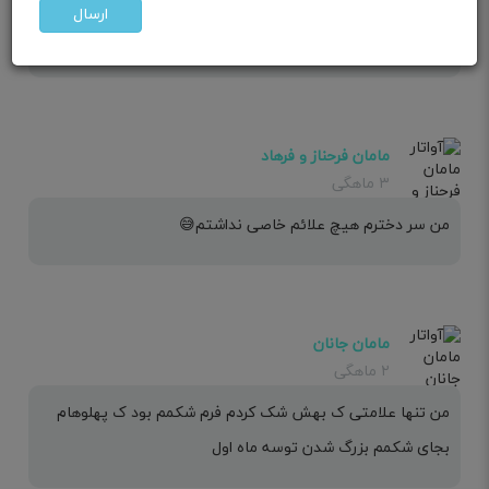
ارسال
شما دوس داری بچت دختر باشع؟
مامان فرحناز و فرهاد
۳ ماهگی
من سر دخترم هیچ علائم خاصی نداشتم😅
مامان جانان
۲ ماهگی
من تنها علامتی ک بهش شک کردم فرم شکمم بود ک پهلوهام
بجای شکمم بزرگ شدن توسه ماه اول