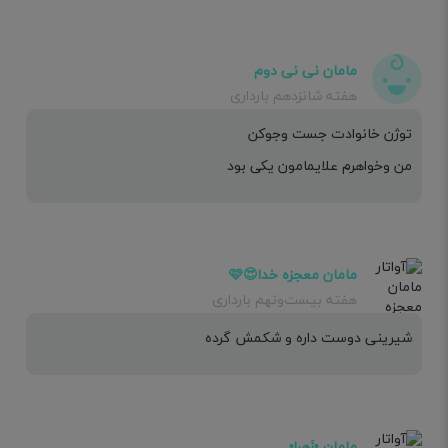
مامان نی نی دوم
هفته شانزدهم بارداری
توژن خانوادت جست وجوکن
من وخواهرم علایمامون یکی بود
مامان معجزه خدا😍🩷
هفته بیست‌ونهم بارداری
شیرینی دوست داره و شکمش گرده
مامان •زَهرا•