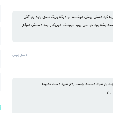
ارس
گریه کرد همش بهش میگفتم تو دیگه بزرگ شدی باید پلو آش...
خسته بشه زود خوابش ببره .عروسک موزیکال بده دستش موقع
۱ سال پیش
 بار میاد میبینه چسب زدی میره دست نمیزنه
بون
آ