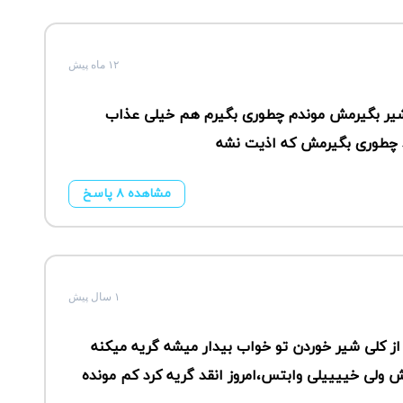
۱۲ ماه پیش
یر بگیرمش موندم چطوری بگیرم هم خیلی عذاب
د چطوری بگیرمش که اذیت نشه
مشاهده ۸ پاسخ
۱ سال پیش
زه صبح ساعت ۴ سبحان بعد از کلی شیر خوردن تو خواب بیدار میشه گریه میکنه
 ولی خییییلی وابتس،امروز انقد گریه کرد کم مونده