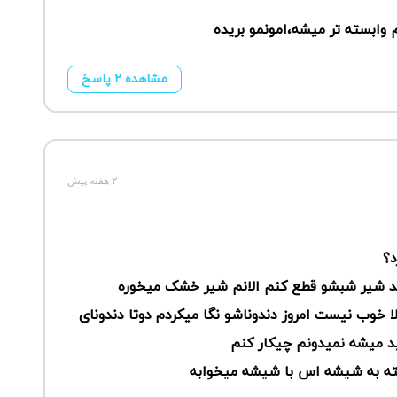
وابسته تر میشه،امونمو بریده
مشاهده ۲ پاسخ
۲ هفته پیش
د؟
م نشد شیر شبشو قطع کنم الانم شیر خشک میخوره
خوب نیست امروز دندوناشو نگا میکردم دوتا دندونای
ید میشه نمیدونم چیکار کنم
ته به شیشه اس با شیشه میخوابه