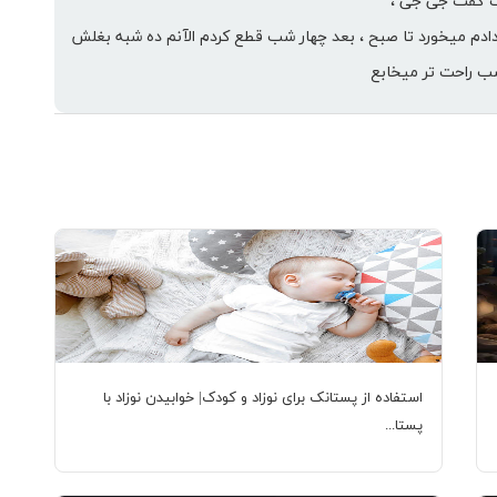
قت گفت جی جی ،
ادم میخورد تا صبح ، بعد چهار شب قطع کردم الآنم ده شبه بغلش
شب راحت تر میخابع
استفاده از پستانک برای نوزاد و کودک| خوابیدن نوزاد با
پستا...