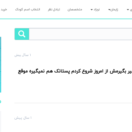
ری
زایمان
نوزاد
متخصصان
تبادل نظر
انتخاب اسم کودک
خرید 
۱ سال پیش
لت رو همین الان بپرس و کمتر از ۷ دقیقه پاسخ مامان‌های با تجربه رو بگیر!
ر بگیرمش از امروز شروع کردم پستانک هم نمیگیره موقع
م
۱ سال پیش