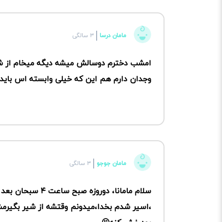
مامان درسا
۳ سالگی
امشب دخترم دوسالش میشه دیگه میخام از ش
وجدان دارم هم این که خیلی وابسته اس بای
مامان جوجو
۳ سالگی
سلام مامانا، دورو
،اسیر شدم بخدا،میدونم وقتشه از شیر بگیرمش