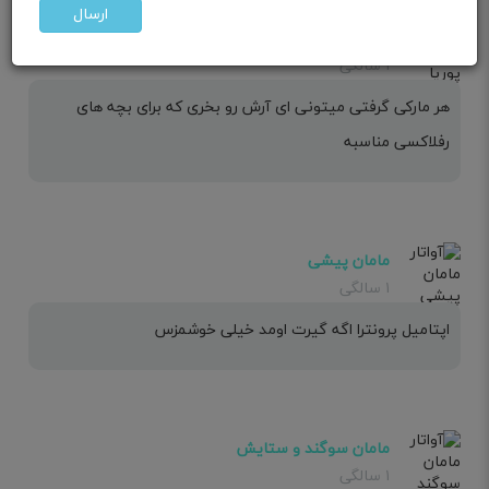
ارسال
مامان پوریا
۱ سالگی
هر مارکی گرفتی میتونی ای آرش رو بخری که برای بچه های
رفلاکسی مناسبه
مامان پیشی
۱ سالگی
اپتامیل پرونترا اگه گیرت اومد خیلی خوشمزس
مامان سوگند و ستایش
۱ سالگی