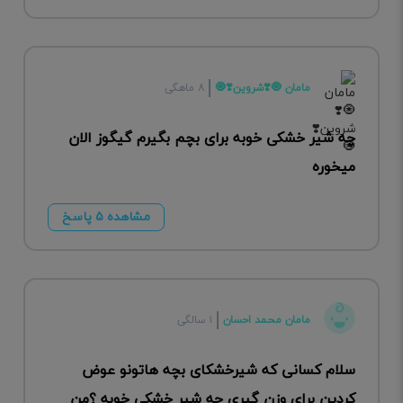
مامان 🧿❣️شروین❣️🧿
۸ ماهگی
چه شیر خشکی خوبه برای بچم بگیرم گیگوز الان
میخوره
مشاهده ۵ پاسخ
مامان محمد احسان
۱ سالگی
سلام کسانی که شیرخشکای بچه هاتونو عوض
کردین برای وزن گیری چه شیر خشکی خوبه ؟من