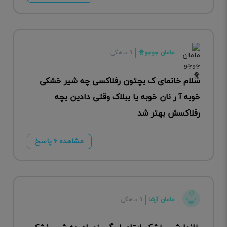
مامان جوجو🐥
۹ ماهگی
سلام خانمای ک بچتون رفلاکسی چه شیر خشکی
خوبه آ ر نان خوبه یا ببلاک وقتی دادین بچه
رفلاکسش بهتر شد
مشاهده ۶ پاسخ
مامان آرشا
۹ ماهگی