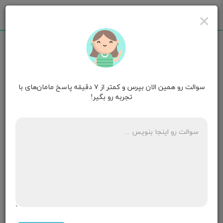
×
سوالت رو همین الان بپرس و کمتر از ۷ دقیقه پاسخ مامان‌های با
مامان پرنسا
۳ سالگی
تجربه رو بگیر!
من بچم دوساله است ،فقط ۱سال شیر منو خورد بقیش شیر
خشک بود ،ولی ازیه سینه ام وقتی فشارش بدم کمی مایع
سفید ترشح میشه ،بعضی موقها یکم در هم میکنه
،بنظرتون چکارکنم،مرسی
۴ پاسخ