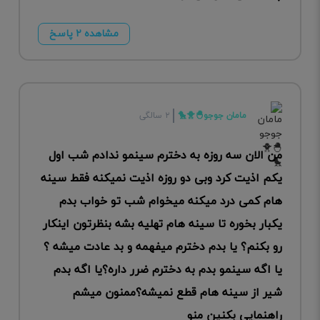
مشاهده ۲ پاسخ
مامان جوجو🐣🐥🐤
۲ سالگی
من الان سه روزه به دخترم سینمو ندادم شب اول
یکم اذیت کرد وبی دو روزه اذیت نمیکنه فقط سینه
هام کمی درد میکنه میخوام شب تو خواب بدم
یکبار بخوره تا سینه هام تهلیه بشه بنظرتون اینکار
رو بکنم؟ یا بدم دخترم میفهمه و بد عادت میشه ؟
یا اگه سینمو بدم به دخترم ضرر داره؟یا اگه بدم
شیر از سینه هام قطع نمیشه؟ممنون میشم
راهنمایی بکنین منو