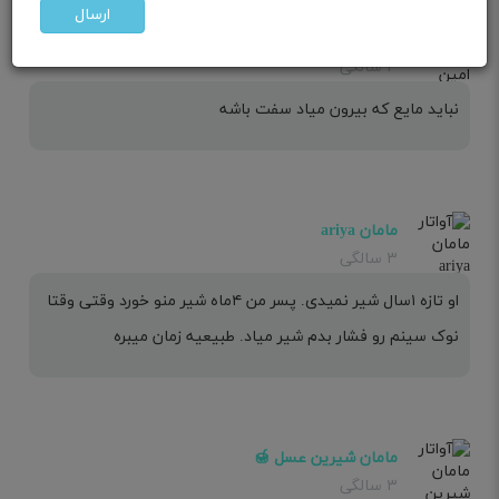
ارسال
مامان امین حسن
۳ سالگی
نباید مایع که بیرون میاد سفت باشه
مامان ariya
۳ سالگی
او تازه ۱سال شیر نمیدی. پسر من ۴ماه شیر منو خورد وقتی وقتا
نوک سینم رو فشار بدم شیر میاد. طبیعیه زمان میبره
مامان شیرین عسل 🍯
۳ سالگی