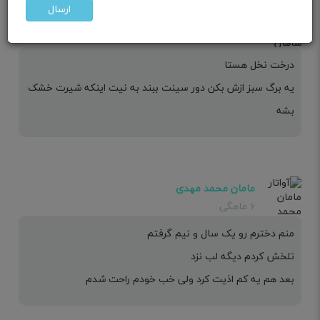
ارسال
مامان شاهان💙
۵ ماهگی
درخت نخل هستا
یه برگ سبز ازش بکن دور سینت ببند به نیت اینکه شیرت خشک
بشه
مامان محمد مهدی
۶ ماهگی
منم دخترم رو یک سال و نیم گرفتم
تلخش کردم دیگه لب نزد
بعد هم یه کم اذیت کرد ولی خب خودم راحت شدم