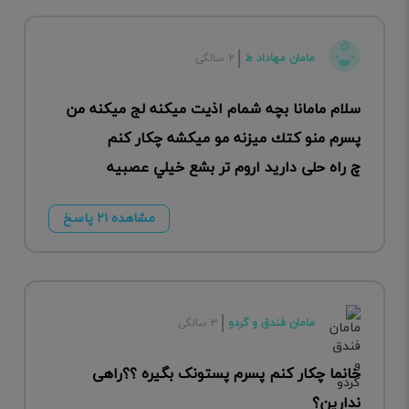
مامان مهاداد ط
۲ سالگی
سلام مامانا بچه شمام اذيت ميكنه لج ميكنه من
پسرم منو كتك ميزنه مو ميكشه چكار كنم
چ راه حلى داريد اروم تر بشع خيلي عصبيه
مشاهده ۲۱ پاسخ
مامان فندق و گردو
۳ سالگی
خانما چکار کنم پسرم پستونک بگیره ؟؟راهی
ندارین؟