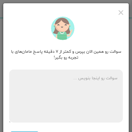
×
سوالت رو همین الان بپرس و کمتر از ۷ دقیقه پاسخ مامان‌های با
مامان حلما
۳ سالگی
تجربه رو بگیر!
پسرم موقع تولدقدش46بودالان21ماهگی 79نمودار شبکه
بهداشت کوتاهی میزنه چکار کنم
۵ پاسخ
مامان بزرگمهر
۳ سالگی