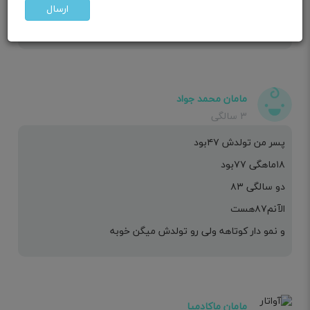
ارسال
عزیزم اگه خودتو قدتون بلنده و تغذیه خوب داره نگران نباش
مامان محمد جواد
۳ سالگی
پسر من تولدش ۴۷بود
۱۸ماهگی ۷۷بود
دو سالگی ۸۳
الآنم۸۷هست
و نمو دار کوتاهه ولی رو تولدش میگن خوبه
مامان ماکادمیا