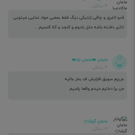
۳ سالگی
قدو لاغری و چاقی ژنتیکی دیگ فقط بعضی مواد غذایی میتونی
تاثیر داشته باشه مثل بادوم و کنجد و کلا کلسیم ...
مامان ❤️مامان ثنا❤️
۳ سالگی
عزیزم سویق افزایش قد بخر عالیه
من برا دخترم میدم واقعا راضیم
مامان گرشا🍊
۳ سالگی