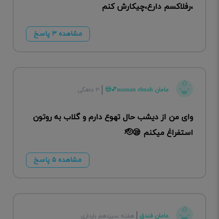
،رفلاکسم دارع،چیکارش کنم
مشاهده ۳ پاسخ
مامان maman elmah💕😍
۳ ماهگی
وای من از دیشب حال تهوع دارم و گلاب به روتون
استفراغ میکنم 😪🫡
مشاهده ۵ پاسخ
مامان فندق
هفته سیزدهم بارداری