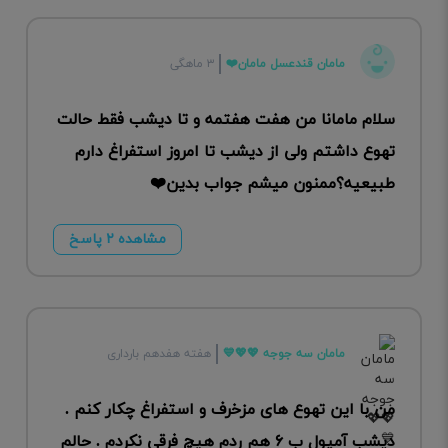
مامان قندعسل مامان❤️
۳ ماهگی
سلام مامانا من هفت هفتمه و تا دیشب فقط حالت
تهوع داشتم ولی از دیشب تا امروز استفراغ دارم
طبیعیه؟ممنون میشم جواب بدین❤️
مشاهده ۲ پاسخ
مامان سه جوجه 💖💖💙
هفته هفدهم بارداری
من با این تهوع های مزخرف و استفراغ چکار کنم .
دیشب آمپول ب ۶ هم ردم هیچ فرقی نکردم . حالم