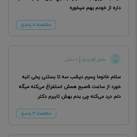
داره از خودم بهم میخوره
مشاهده ۸ پاسخ
مامان آرام و اراز
۴ ماهگی
سلام خانوما پسرم دیشب سه تا بستنی یخی انبه
خورد از ساعت ۵صبح همش استفراغ می‌کنه میگه
دلم درد می‌کنه چی بدم بهش تاببرم دکتر
مشاهده ۳ پاسخ