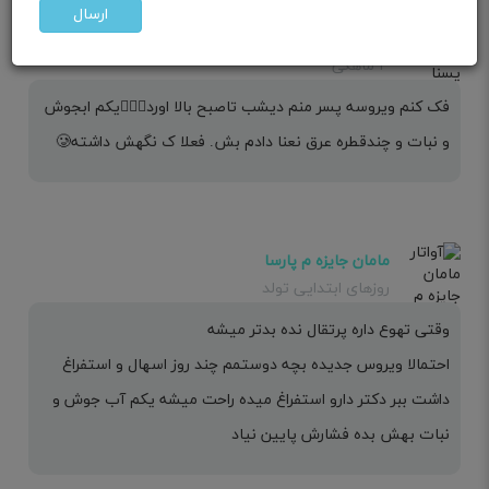
ارسال
مامان یسنا
۳ ماهگی
فک کنم ویروسه پسر منم دیشب تاصبح بالا اورد🤦🏻‍♀️یکم ابجوش
و نبات و چندقطره عرق نعنا دادم بش. فعلا ک نگهش داشته🥲
مامان جایزه م پارسا
روزهای ابتدایی تولد
وقتی تهوع داره پرتقال نده بدتر میشه
احتمالا ویروس جدیده بچه دوستمم چند روز اسهال و استفراغ
داشت ببر دکتر دارو استفراغ میده راحت میشه یکم آب جوش و
نبات بهش بده فشارش پایین نیاد