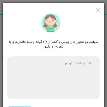
×
سوالت رو همین الان بپرس و کمتر از ۷ دقیقه پاسخ مامان‌های با
مامان شمامه
روزهای ابتدایی تولد
تجربه رو بگیر!
سلام
من پسرم ده ماهش هست دیشب یکم آب پرتقال
ولیموشیرین بهش دادم از دیشب هم استفراغ داره تهوع
تب نداره ،تاشیرمیخوره استفراغ میکنه
۳ پاسخ