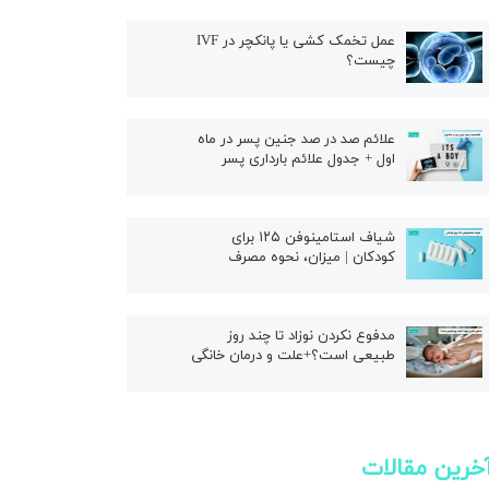
ال
عمل تخمک کشی یا پانکچر در IVF
چیست؟
علائم صد در صد جنین پسر در ماه
اول + جدول علائم بارداری پسر
شیاف استامینوفن ۱۲۵ برای
کودکان | میزان، نحوه مصرف
مدفوع نکردن نوزاد تا چند روز
طبیعی است؟+علت و درمان خانگی
خرین مقالات