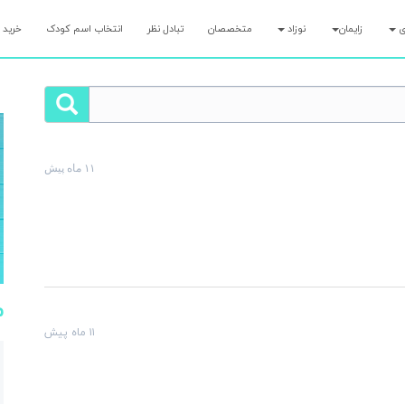
ری
زایمان
نوزاد
متخصصان
تبادل نظر
انتخاب اسم کودک
خرید 
۱۱ ماه پیش
لت رو همین الان بپرس و کمتر از ۷ دقیقه پاسخ مامان‌های با تجربه رو بگیر!
م
۱۱ ماه پیش