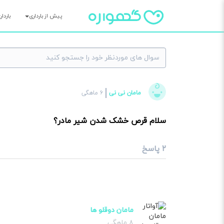
پیش از بارداری
باردا
×
مامان نی نی
۶ ماهگی
سوا
سلام قرص خشک شدن شیر مادر؟
۲ پاسخ
مامان دوقلو ها
۸ ماهگی