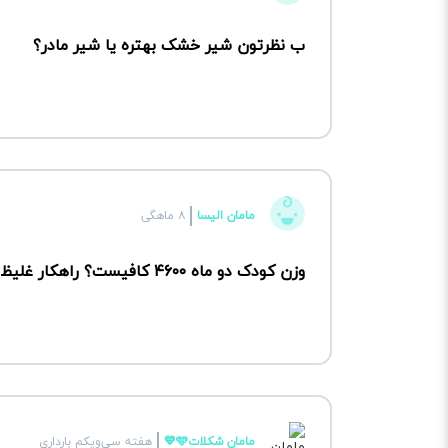
ب نظرتون شیر خشک بهتره یا شیر مادر؟
مامان الیسا
۸ ماهگی
وزن کودک دو ماه ۴۶۰۰ کافیست؟ راهکار غلیظ شدن شیر مادر چیست؟
مامان شکلات🩵💙
هفته سی‌ویکم بارداری