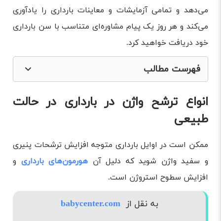
می‌دهد و تمامی آزمایشات و معاینات بارداری را یادآوری
می‌کند و هر روز یک پیام مشاوره‌ای متناسب با سن بارداری
خود دریافت خواهید کرد.
فهرست مطالب
انواع ترشح واژن در بارداری در حالت طبیعی
انواع ترشح واژن در بارداری در حالت
علت ترشحات واژن در بارداری چیست؟
طبیعی
انواع رنگ ترشحات بارداری نشانه چیست
ممکن است در اوایل بارداری متوجه افزایش ترشحات پنیری
جلوگیری و کاهش ترشحات غیر طبیعی واژن در بارداری
و سفید واژن شوید که دلیل آن
هورمون‌های بارداری
و
چه زمانی به پزشک مراجعه کنید؟
افزایش سطوح استروژن است.
سوالات پرتکرار کاربران و پاسخ متخصص
به نقل از
babycenter.com