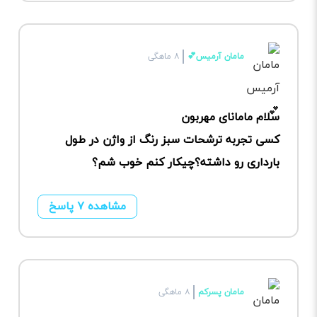
مامان آرمیس💕
۸ ماهگی
سلام مامانای مهربون
کسی تجربه ترشحات سبز رنگ از واژن در طول
بارداری رو داشته؟چیکار کنم خوب شم؟
مشاهده ۷ پاسخ
مامان پسرکم
۸ ماهگی