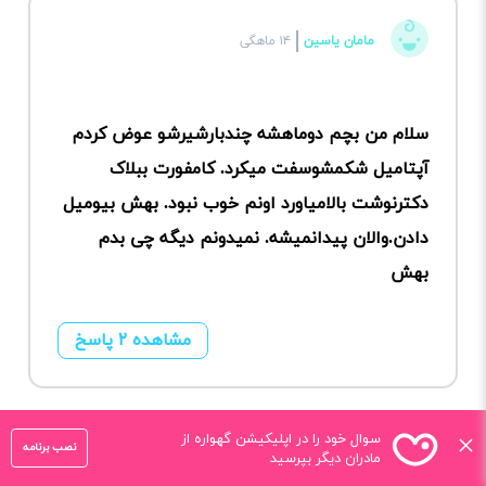
مامان یاسین
۱۴ ماهگی
سلام من بچم دوماهشه چندبارشیرشو عوض کردم
آپتامیل شکمشوسفت میکرد. کامفورت ببلاک
دکترنوشت بالامیاورد اونم خوب نبود. بهش بیومیل
دادن.والان پیدانمیشه. نمیدونم دیگه چی بدم
بهش
مشاهده ۲ پاسخ
×
سوال خود را در اپلیکیشن گهواره از
نصب برنامه
مادران دیگر بپرسید
مامان کمیل
۵ ماهگی