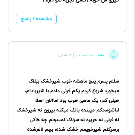
گیری ش خوبه!؟کسی تجربه شو داره!؟
مشاهده ۱ پاسخ
مامان محمدحسین
۱۶ ماهگی
سلام پسرم پنج ماهشه خوب شیرخشک ببلاک
میخورد شروع کردم یکم فرنی دادم با شیربادام،
خیلی کم، یک ماهی خوب بود اماالان اصلا
لباشومحکم میبنده یاتف میکنه بیرون نه شیرخشک
نه فرنی نه حریره نه سرلاک نمیدونم چه خاکی
برسرکنم شیرخوپمم خشک شده، بچم لاغرشده