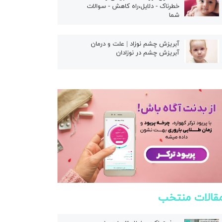
خطرناک - دلایل،راه کاهش - سوالات
شما
آبریزش چشم نوزاد | علت و درمان
آبریزش چشم در نوزادان
قالات منتخب