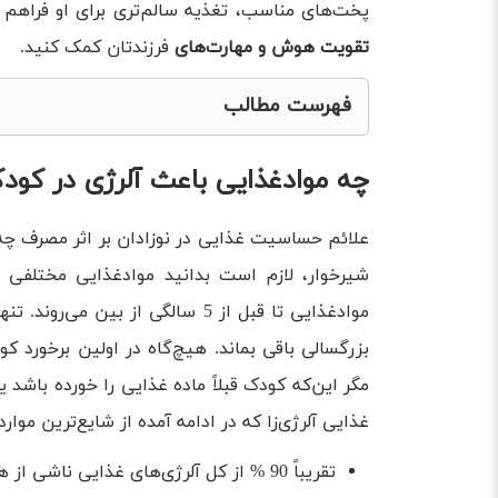
پخت‌های مناسب، تغذیه سالم‌تری برای او فراهم ک
تقویت هوش و مهارت‌های
فرزندتان کمک کنید.
فهرست مطالب
چه مواد‌غذایی باعث آلرژی در کودکان می‌شوند؟
چه مواد‌غذایی باعث آلرژی در کود
لیست مواد غذایی حساسیت زا برای نوزادان
علائم حساسیت نوزاد به مواد غذایی
علائم حساسیت غذایی در نوزادان بر اثر مصرف چه 
شیرخوار، لازم است بدانید مواد‌غذایی مختلفی می
عوارض آلرژی غذایی برای کودک
مواد‌غذایی تا قبل از 5 سالگی از 
اورژانس واکنش‌های آلرژیک کودکان را بشناسیم
بزرگسالی باقی بماند. هیچ‌گاه در اولین برخورد ک
آیا مراجعه به پزشک ضرروری است؟
مگر این‌که کودک قبلاً ماده ‌غذایی را خورده باشد یا
تست حساسیت غذایی نوزاد
غذایی آلرژی‌زا که در ادامه آمده از شایع‌ترین موار
پیشگیری از ابتلای کودک به آلرژی غذایی
تقریباً 90 % از کل آلرژی‌های غذایی ناشی از هفت ماده غذایی زیر است:
درمان‌های آلرژی غذایی در کودکان شیرخوار