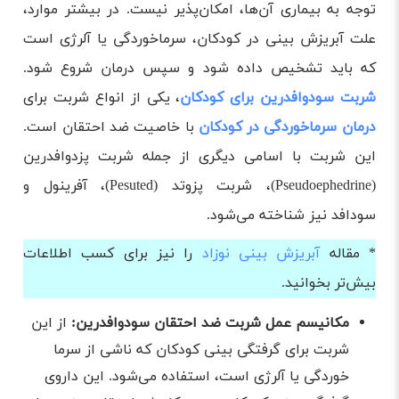
توجه به بیماری آن‌ها، امکان‌پذیر نیست. در بیشتر موارد،
علت آبریزش بینی در کودکان، سرماخوردگی یا آلرژی است
که باید تشخیص داده شود و سپس درمان شروع شود.
شربت سودوافدرین برای کودکان
، یکی از انواع شربت برای
درمان سرماخوردگی در کودکان
با خاصیت ضد احتقان است.
این شربت با اسامی دیگری از جمله شربت پزدوافدرین
(Pseudoephedrine)، شربت پزوتد (Pesuted)، آفرینول و
سودافد نیز شناخته می‌شود.
* مقاله
آبریزش بینی نوزاد
را نیز برای کسب اطلاعات
بیش‌تر بخوانید.
مکانیسم عمل شربت ضد احتقان سودوافدرین:
از این
شربت برای گرفتگی بینی کودکان که ناشی از سرما
خوردگی یا آلرژی است، استفاده می‌شود. این داروی