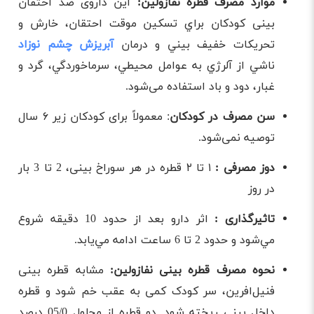
موارد مصرف قطره نفازولین:
این داروی ضد احتقان
بینی کودکان براي تسكين موقت احتقان، خارش و
تحريكات خفيف بيني و درمان
آبریزش چشم نوزاد
ناشي از آلرژي به عوامل محيطي، سرماخوردگي، گرد و
غبار، دود و باد استفاده می‌شود.
سن مصرف در کودکان
: معمولاً برای کودکان زیر ۶ سال
توصیه نمی‌شود.
دوز مصرفی :
۱ تا ۲ قطره در هر سوراخ بینی، 2 تا 3 بار
در روز
تاثیرگذاری :
اثر دارو بعد از حدود 10 دقيقه شروع
مي‌شود و حدود 2 تا 6 ساعت ادامه مي‌يابد.
نحوه مصرف قطره بینی نفازولین:
مشابه قطره بینی
فنیل‌افرین، سر کودک کمی به عقب خم شود و قطره
داخل بینی ریخته شود. دو قطره از محلول 05/0 درصد