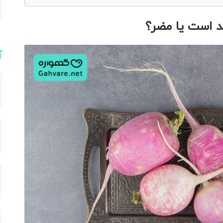
ید است یا مضر؟
آ
؟
؟