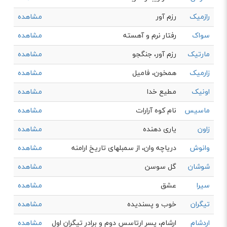
رازمیک
رزم آور
مشاهده
سواک
رفتار نرم و آهسته
مشاهده
مارتیک
رزم آور، جنگجو
مشاهده
زارمیک
همخون، فامیل
مشاهده
اونیک
مطیع خدا
مشاهده
ماسیس
نام کوه آرارات
مشاهده
زاون
یاری دهنده
مشاهده
وانوش
دریاچه وان، از سمبلهای تاریخ ارامنه
مشاهده
شوشان
گل سوسن
مشاهده
سیرا
عشق
مشاهده
تیگران
خوب و پسندیده
مشاهده
اردشام
ارشام، پسر ارتاسس دوم و برادر تیگران اول
مشاهده