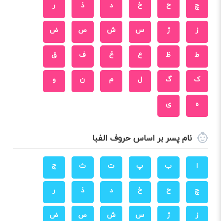
چ
ح
خ
د
ذ
ر
ز
ژ
س
ش
ص
ض
ط
ظ
ع
غ
ف
ق
ک
گ
ل
م
ن
و
ه
ی
نام پسر بر اساس حروف الفبا
ا
ب
پ
ت
ث
ج
چ
ح
خ
د
ذ
ر
ز
ژ
س
ش
ص
ض