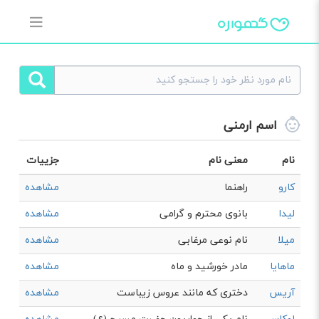
اسم ارمنی
نام
معنی نام
جزییات
کارو
راهنما
مشاهده
لیدا
بانوی محترم و گرامی
مشاهده
میلا
نام نوعی مرغابی
مشاهده
ماهایا
مادر خورشید و ماه
مشاهده
آریس
ﺩﺧﺘﺮﻯ ﮐﻪ ﻣﺎﻧﻨﺪ ﻋﺮوﺱ زﯾﺒﺎﺳﺖ
مشاهده