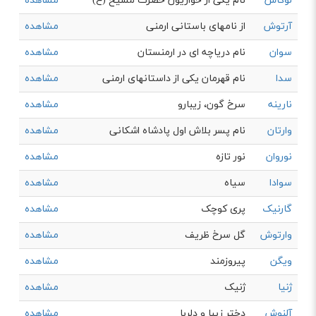
لوکاس
نام یکی از حواریون حضرت مسیح (ع)
مشاهده
آرتوش
از نامهای باستانی ارمنی
مشاهده
سوان
نام دریاچه ای در ارمنستان
مشاهده
سدا
نام قهرمان یکی از داستانهای ارمنی
مشاهده
نارینه
سرخ گون، زیبارو
مشاهده
وارتان
نام پسر بلاش اول پادشاه اشکانی
مشاهده
نوروان
نور تازه
مشاهده
سوادا
سیاه
مشاهده
گارنیک
پری کوچک
مشاهده
وارتوش
گل سرخ ظریف
مشاهده
ویگن
پیروزمند
مشاهده
ژنیا
ژنیک
مشاهده
آلنوش
دختر زیبا و دلربا
مشاهده