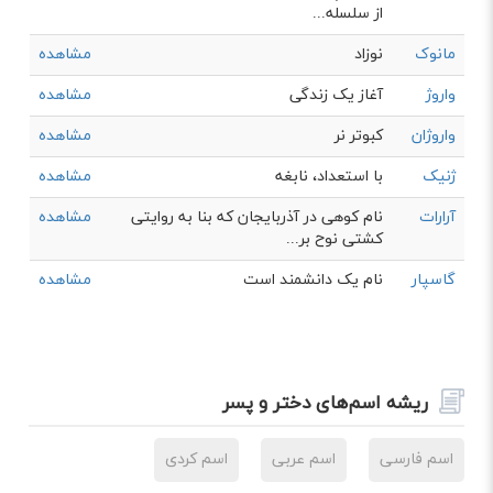
از سلسله...
مانوک
نوزاد
مشاهده
واروژ
آغاز یک زندگی
مشاهده
واروژان
کبوتر نر
مشاهده
ژنیک
با استعداد، نابغه
مشاهده
آرارات
نام کوهی در آذربایجان که بنا به روایتی
مشاهده
کشتی نوح بر...
گاسپار
نام یک دانشمند است
مشاهده
ریشه اسم‌های دختر و پسر
اسم فارسی
اسم عربی
اسم کردی