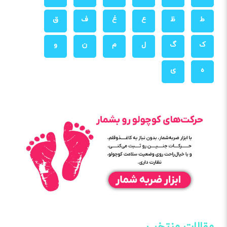
ط
ظ
ع
غ
ف
ق
ک
گ
ل
م
ن
و
ه
ی
مقالات منتخب