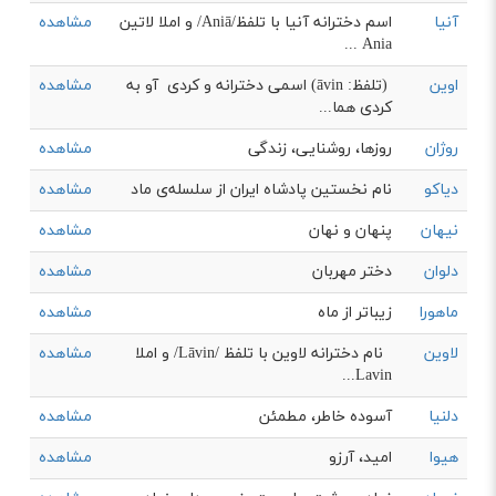
آنیا
اسم دخترانه آنیا با تلفظ/Aniā/ و املا لاتین
مشاهده
Ania ...
اوین
(تلفظ: āvin) اسمی دخترانه و کردی آو به
مشاهده
کردی هما...
روژان
روزها، روشنایی، زندگی
مشاهده
دیاکو
نام نخستين پادشاه ایران از سلسله‌ی ماد
مشاهده
نیهان
پنهان و نهان
مشاهده
دلوان
دختر مهربان
مشاهده
ماهورا
زیباتر از ماه
مشاهده
لاوین
نام دخترانه لاوین با تلفظ /Lāvin/ و املا
مشاهده
Lavin...
دلنیا
آسوده خاطر، مطمئن
مشاهده
هیوا
امید، آرزو
مشاهده