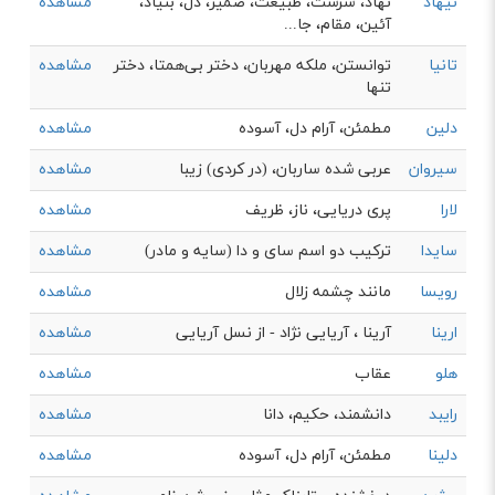
نیهاد
نهاد، سرشت، طبيعت، ضمير، دل، بنياد،
مشاهده
آئين، مقام، جا...
تانیا
توانستن، ملکه مهربان، دختر بی‌همتا، دختر
مشاهده
تنها
دلین
مطمئن، آرام دل، آسوده
مشاهده
سیروان
عربی شده ساربان، (در کردی) زیبا
مشاهده
لارا
پری دریایی، ناز، ظريف
مشاهده
سایدا
ترکیب دو اسم سای و دا (سایه و مادر)
مشاهده
رویسا
مانند چشمه زلال
مشاهده
ارینا
آرینا ، آریایی نژاد - از نسل آریایی
مشاهده
هلو
عقاب
مشاهده
رایبد
دانشمند، حکیم، دانا
مشاهده
دلینا
مطمئن، آرام دل، آسوده
مشاهده