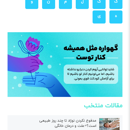
ک
گ
ل
م
ن
و
ه
ی
مقالات منتخب
مدفوع نکردن نوزاد تا چند روز طبیعی
است؟+علت و درمان خانگی