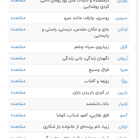
روژین
درخشنده و تابناک مثل روز روشن نامی
مشاهده
کردی روشنایی
سروین
روسری، چارقد، مانند سرو
مشاهده
اردلان
جای و مكان مقدس، درستی، راستی و
مشاهده
پارسایی
کژال
زيباروی سياه چشم
مشاهده
ژیوان
نگهبان زندگی، بانی زندگی
مشاهده
هیرا
فراخ، وسیع
مشاهده
روژا
روزها و آفتاب
مشاهده
بارین
در كردی باريدن باران
مشاهده
زانیار
دانا، دانشمند
مشاهده
آسو
افق طلايي، آهو، شتاب، كوشا
مشاهده
ترلان
زیبا، نام پرنده‌ای از خانواده باز شکاری
مشاهده