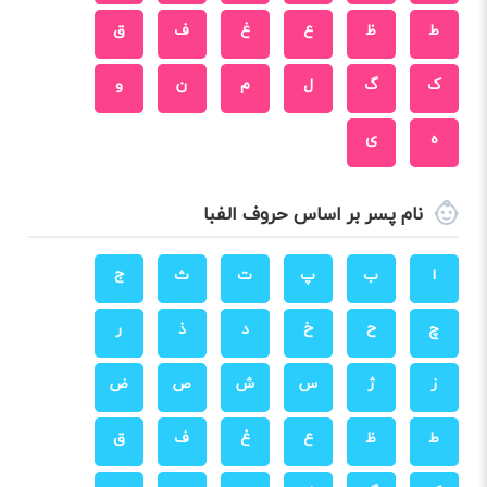
ط
ظ
ع
غ
ف
ق
ک
گ
ل
م
ن
و
ه
ی
نام پسر بر اساس حروف الفبا
ا
ب
پ
ت
ث
ج
چ
ح
خ
د
ذ
ر
ز
ژ
س
ش
ص
ض
ط
ظ
ع
غ
ف
ق