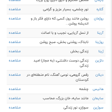
بارمان
شخص محترم و لایق دارای روح بزرگ
مشاهده
گلاره
نور چشمی، بسیار عزیز و گرامی
مشاهده
روژمان
روشن مانند روز، کسی که دارای فکر باز و
مشاهده
اندیشه روشن...
آرینا
از نسل آریایی، نجیب و با اصالت
مشاهده
روژینا
تابناک، روشنی بخش، صبح روشن
مشاهده
ژینا
زندگی بخش
مشاهده
دلژین
زندگی دوست داشتنی، (به مجاز) امید
مشاهده
زندگی
دیلان
رقص گروهی، نوعی آهنگ، نام منطقه‌ای در
مشاهده
کردستان
هانیس
چشمه
مشاهده
سایمان
مانند سایه، خان بزرگ، محاسب
مشاهده
سوژین
سوزان، نور زندگی
مشاهده