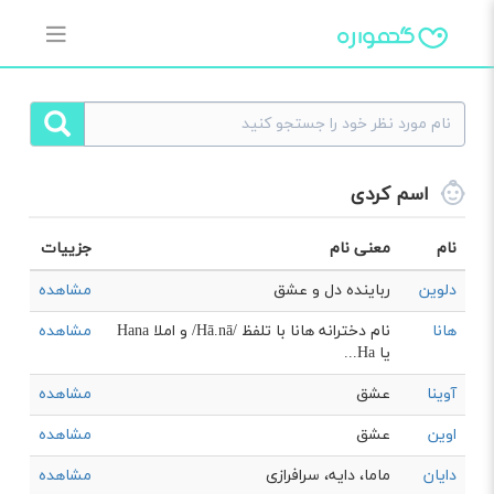
اسم کردی
نام
معنی نام
جزییات
دلوین
رباینده دل و عشق
مشاهده
هانا
نام دخترانه هانا با تلفظ /Hā.nā/ و املا Hana
مشاهده
یا Ha...
آوینا
عشق
مشاهده
اوین
عشق
مشاهده
دایان
ماما، دایه، سرافرازی
مشاهده