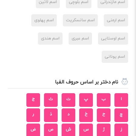
اسم مازندرانی
اسم بلوچی
اسم لاتین
اسم ارمنی
اسم سانسکریت
اسم پهلوی
اسم اوستایی
اسم عبری
اسم هندی
اسم یونانی
نام دختر بر اساس حروف الفبا
ا
ب
پ
ت
ث
ج
چ
ح
خ
د
ذ
ر
ز
ژ
س
ش
ص
ض