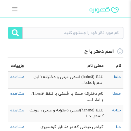
اسم دختر با ح
نام
معنی نام
جزییات
حلما
تلفظ (holmā) اسمی عربی و دخترانه ( این
مشاهده
اسم با هلما...
حسنا
نام دخترانه حسنا یا حُسنی با تلفظ /Hosnā/
مشاهده
و املا H...
حنانه
تلفظ (hanane)اسمی دخترانه و عربی ، مونث
مشاهده
کلمه‌ی حنا...
حنا
گیاهی درختی که در مناطق گرمسیری
مشاهده