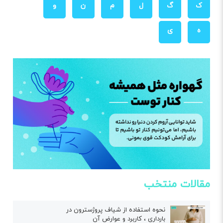
ک
گ
ل
م
ن
و
ه
ی
مقالات منتخب
نحوه استفاده از شیاف پروژسترون در
بارداری ، کاربرد و عوارض آن