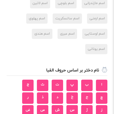
اسم مازندرانی
اسم بلوچی
اسم لاتین
اسم ارمنی
اسم سانسکریت
اسم پهلوی
اسم اوستایی
اسم عبری
اسم هندی
اسم یونانی
نام دختر بر اساس حروف الفبا
ا
ب
پ
ت
ث
ج
چ
ح
خ
د
ذ
ر
ز
ژ
س
ش
ص
ض