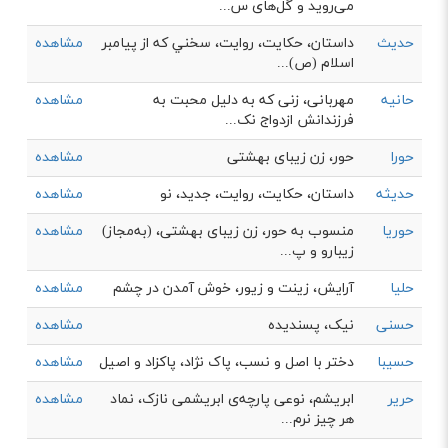
می‌روید و گل‌های س...
حدیث
داستان، حکایت، روایت، سخني كه از پيامبر
مشاهده
اسلام (ص)...
حانیه
مهربانی، زنی که به دلیل محبت به
مشاهده
فرزندانش ازدواج نک...
حورا
حور، زن زیبای بهشتی
مشاهده
حدیثه
داستان، حکایت، روایت، جدید، نو
مشاهده
حوریا
منسوب به حور، زن زیبای بهشتی، (به‌مجاز)
مشاهده
زیبارو و پ...
حلیا
آرایش، زینت و زیور، خوش آمدن در چشم
مشاهده
حسنی
نیک، پسندیده
مشاهده
حسیبا
دختر با اصل و نسب، پاک نژاد، پاکزاد و اصیل
مشاهده
حریر
ابریشم، نوعی پارچه‌ی ابریشمی نازک، نماد
مشاهده
هر چیز نرم...