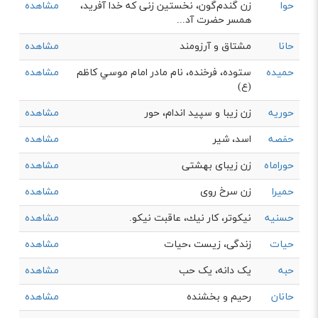
حوا
زن گندم‌گون، نخستین زنی که خدا آفرید،
مشاهده
همسر حضرت آد...
حانا
مشتاق و آرزومند
مشاهده
حمیده
ستوده، فرخنده، نام مادر امام موسي كاظم
مشاهده
(ع)
حوریه
زن زیبا و سپید اندام، حور
مشاهده
حفصه
اسد، شیر
مشاهده
حوراماه
زن زیبای بهشتی
مشاهده
حمیرا
زن سرخ روی
مشاهده
حسنیه
نيكوتر، كار نيك، عاقبت نيكو.
مشاهده
حیات
زندگی، زیست ،حیات
مشاهده
حبه
یک دانه، یک حب
مشاهده
حانان
رحیم و بخشنده
مشاهده