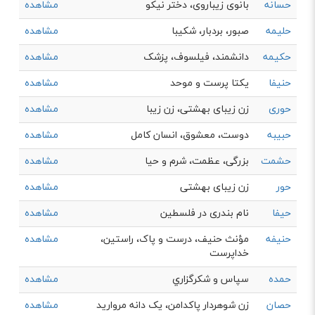
حسانه
بانوی زیباروی، دختر نیکو
مشاهده
حلیمه
صبور، بردبار، شکیبا
مشاهده
حکیمه
دانشمند، فیلسوف، پزشک
مشاهده
حنیفا
يكتا پرست و موحد
مشاهده
حوری
زن زیبای بهشتی، زن زیبا
مشاهده
حبیبه
دوست، معشوق، انسان کامل
مشاهده
حشمت
بزرگی، عظمت، شرم و حیا
مشاهده
حور
زن زیبای بهشتی
مشاهده
حیفا
نام بندری در فلسطین
مشاهده
حنیفه
مؤنث حنیف، درست و پاک، راستین،
مشاهده
خداپرست
حمده
سپاس و شكرگزاري
مشاهده
حصان
زن شوهردار پاکدامن، یک دانه مروارید
مشاهده