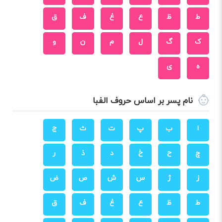
ط
ظ
ع
غ
ف
ق
ک
گ
ل
م
ن
و
ه
ی
نام پسر بر اساس حروف الفبا
ا
ب
پ
ت
ث
ج
چ
ح
خ
د
ذ
ر
ز
ژ
س
ش
ص
ض
ط
ظ
ع
غ
ف
ق