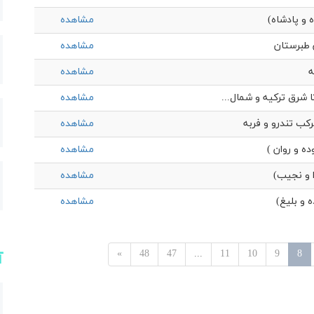
 و پادشاه)
مشاهده
 طبرستان
مشاهده
ه
مشاهده
ا شرق ترکیه و شمال...
مشاهده
کب تندرو و فربه
مشاهده
ه و روان )
مشاهده
ا و نجیب)
مشاهده
 و بلیغ)
مشاهده
»
48
47
...
11
10
9
8
آ