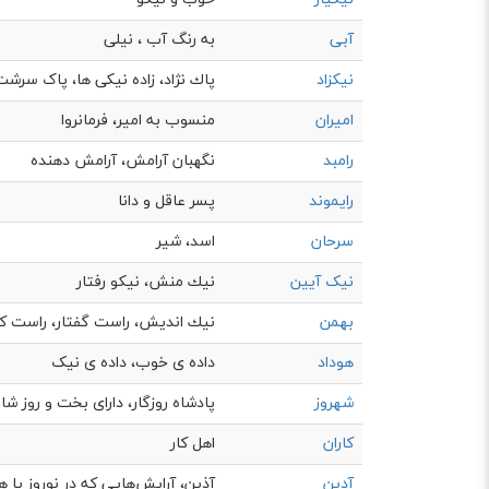
آبی
به رنگ آب ، نیلی
نیکزاد
پاك نژاد، زاده نیکی ها، پاک سرشت
امیران
منسوب به امیر، فرمانروا
رامبد
نگهبان آرامش، آرامش دهنده
رایموند
پسر عاقل و دانا
سرحان
اسد، شیر
نیک آیین
نيك منش، نيكو رفتار
بهمن
نيك انديش، راست گفتار، راست کردا
هوداد
داده ی خوب، داده ی نیک
شهروز
پادشاه روزگار، دارای بخت و روز شاه
کاران
اهل کار
آدین
آذین، آرایش‌هایی که در نوروز یا هن