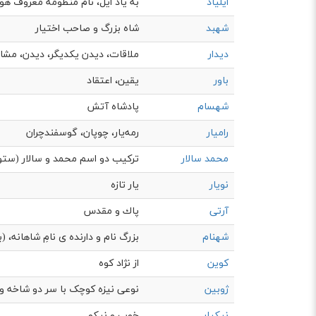
ایلیاد
به یاد ایل، نام منظومه معروف هو
شهبد
شاه بزرگ و صاحب اختیار
دیدار
ملاقات، ديدن يكديگر، ديدن، مشاه
باور
یقین، اعتقاد
شهسام
پادشاه آتش
رامیار
رمه‌يار، چوپان، گوسفندچران
محمد سالار
ترکیب دو اسم محمد و سالار (ستود
نویار
یار تازه
آرتی
پاك و مقدس
شهنام
بزرگ نام و دارنده ی نامِ شاهانه، (
کوین
از نژاد کوه
ژوبین
نوعی نیزه کوچک با سر دو شاخه و ن
نیکیار
خوب و نيكو