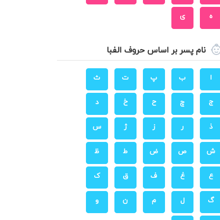
ه
ی
نام پسر بر اساس حروف الفبا
ا
ب
پ
ت
ث
ج
چ
ح
خ
د
ذ
ر
ز
ژ
س
ش
ص
ض
ط
ظ
ع
غ
ف
ق
ک
گ
ل
م
ن
و