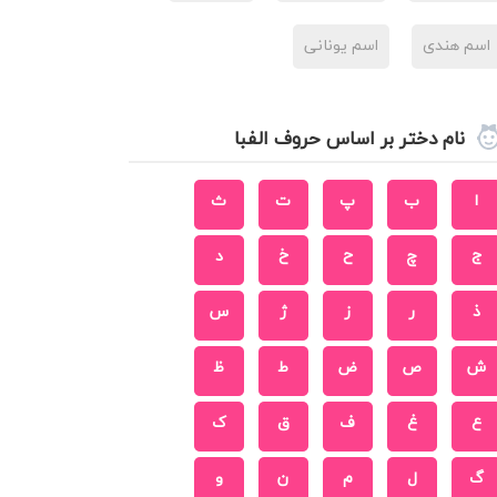
اسم هندی
اسم یونانی
نام دختر بر اساس حروف الفبا
ا
ب
پ
ت
ث
ج
چ
ح
خ
د
ذ
ر
ز
ژ
س
ش
ص
ض
ط
ظ
ع
غ
ف
ق
ک
گ
ل
م
ن
و