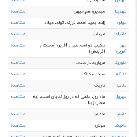
مهژین
ماه زندگی
مشاهده
مهدینا
مهدین، هم میهن
مشاهده
مولود
زاده، پدید آمده، فرزند، تولد، میلاد
مشاهده
ماتیلدا
مهتاب
مشاهده
مهر
ترکیب دو اسم مهر و آفرین (محبت و
مشاهده
آفرین
آفرینش)
ملورینا
مروارید در صدف
مشاهده
ملیکه
صاحب، مالک
مشاهده
ملانیا
تاریک
مشاهده
مهروز
ماه روز، ماهی كه در روز نمايان است، (به
مشاهده
مجاز) زيبا...
ماهم
ماه من
مشاهده
مانیشا
هوش
مشاهده
مه جبین
پری رخسار، پریرو، خوبرو، زهره جبین
مشاهده