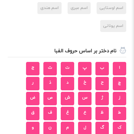
اسم اوستایی
اسم عبری
اسم هندی
اسم یونانی
نام دختر بر اساس حروف الفبا
ا
ب
پ
ت
ث
ج
چ
ح
خ
د
ذ
ر
ز
ژ
س
ش
ص
ض
ط
ظ
ع
غ
ف
ق
ک
گ
ل
م
ن
و