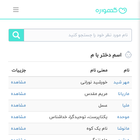
اسم دختر با م
نام
معنی نام
جزییات
مهر شید
خورشید نورانی
مشاهده
ماریانا
مريم مقدس
مشاهده
ملیا
عسل
مشاهده
موحده
یکتاپرست، توحیدگرا، خداشناس
مشاهده
مانوشا
نام یک کوه
مشاهده