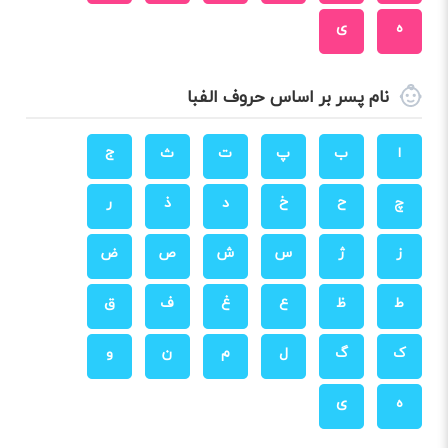
ه
ی
نام پسر بر اساس حروف الفبا
ا
ب
پ
ت
ث
ج
چ
ح
خ
د
ذ
ر
ز
ژ
س
ش
ص
ض
ط
ظ
ع
غ
ف
ق
ک
گ
ل
م
ن
و
ه
ی