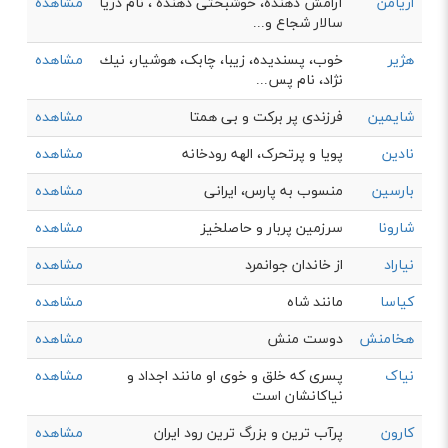
اریامن
آرامش دهنده، خوشبختی دهنده ، نام دریا
مشاهده
سالار شجاع و...
هژیر
خوب، پسندیده، زیبا، چابک، هوشیار، نيك
مشاهده
نژاد، نام پس...
شایمین
فرزندی پر برکت و بی همتا
مشاهده
نادین
پویا و پرتحرک، الهه رودخانه
مشاهده
بارسین
منسوب به پارس، ایرانی
مشاهده
شارونا
سرزمین پربار و حاصلخیز
مشاهده
نیاراد
از خاندان جوانمرد
مشاهده
کیاسا
مانند شاه
مشاهده
هخامنش
دوست منش
مشاهده
نیاک
پسری که خلق و خوی او مانند اجداد و
مشاهده
نیاکانشان است
کارون
پرآب ترین و بزرگ ترین رود ایران
مشاهده