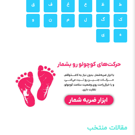
ط
ظ
ع
غ
ف
ق
ک
گ
ل
م
ن
و
ه
ی
مقالات منتخب