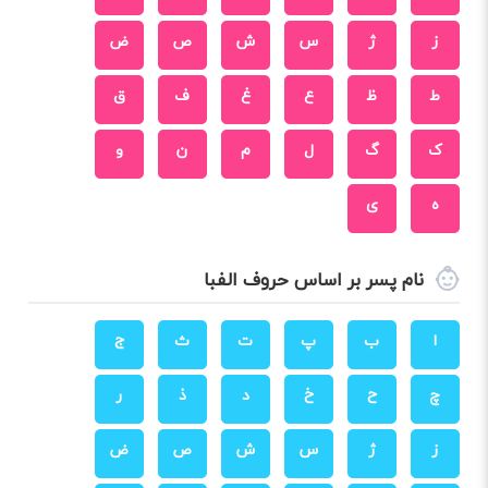
ز
ژ
س
ش
ص
ض
ط
ظ
ع
غ
ف
ق
ک
گ
ل
م
ن
و
ه
ی
نام پسر بر اساس حروف الفبا
ا
ب
پ
ت
ث
ج
چ
ح
خ
د
ذ
ر
ز
ژ
س
ش
ص
ض