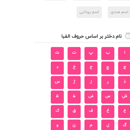
اسم هندی
اسم یونانی
نام دختر بر اساس حروف الفبا
ا
ب
پ
ت
ث
ج
چ
ح
خ
د
ذ
ر
ز
ژ
س
ش
ص
ض
ط
ظ
ع
غ
ف
ق
ک
گ
ل
م
ن
و