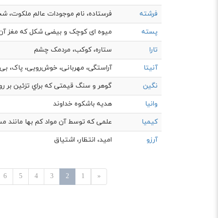
فرشته
فرستاده، نام موجودات عالم ملکوت، شخ
پسته
میوه ای کوچک و بیضی شکل که مغز آن خ
تارا
ستاره، کوکب، مردمک چشم
آنیتا
آراستگی، مهربانی، خوش‌رویی، پاک، بی‌گنا
نگین
گوهر و سنگ قیمتی که براي تزئين بر روي
وانیا
هدیه باشکوه خداوند
کیمیا
علمی که توسط آن مواد کم بها مانند مس ر
آرزو
امید، انتظار، اشتياق
6
5
4
3
2
1
«