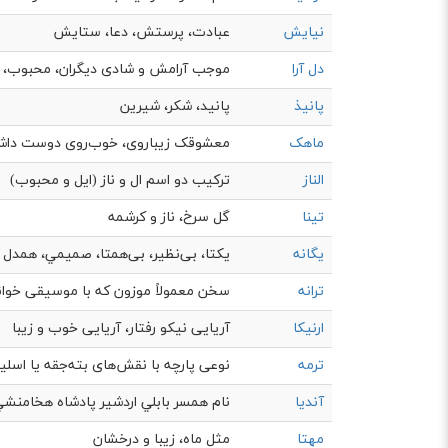
نیایش
عبادت، پرستش، دعا، ستایش
دل آرا
موجب آرامش و شادی دیگران، محبوب،
پانیذ
پانید، شکر، شیرین
ماهک
معشوقک زیباروی، خوب‌روی دوست داشتن
الناز
ترکیب دو اسم ال و ناز (ایل و محبوب)
تینا
گل سرخ، ناز و کرشمه
یگانه
یکتا، بی‌نظیر، بی‌همتا، صميمي، همدل
ترانه
سخن معمولاً موزون که با موسیقی خواند
ارنیکا
آريايی نيكو رفتار، آريايی خوب و زيبا
ترمه
نوعی پارچه با نقش‌های بته‌جقه یا اسل
آندیا
نام همسر بابلي اردشير پادشاه هخامنشي،
مهتا
مثل ماه، زیبا و درخشان