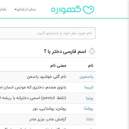
پیش از بارداری
باردا
اسم فارسی دختر با آ
نام
معنی نام
یاسمین
نام گلی خوشبو، یاسمن
انیسا
بانوی همدم، دختری که مونس انسان ا
پرنیا
(تلفظ: parniyā) اسمی دخترانه با ریشه ایرانی به مع...
روشنا
روشن، روشنایی، نور
دلانا
آرامش مادر، عزیز مادر