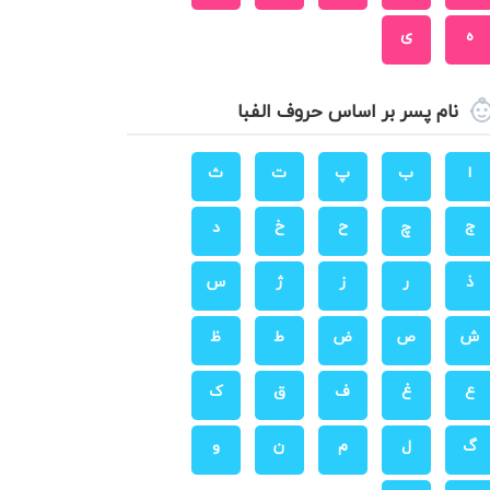
ه
ی
نام پسر بر اساس حروف الفبا
ا
ب
پ
ت
ث
ج
چ
ح
خ
د
ذ
ر
ز
ژ
س
ش
ص
ض
ط
ظ
ع
غ
ف
ق
ک
گ
ل
م
ن
و