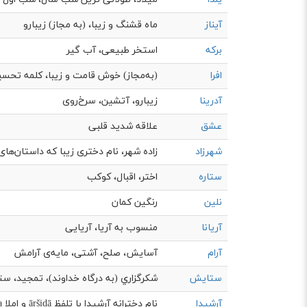
آیناز
ماه قشنگ و زيبا، (به مجاز) زيبارو
برکه
استخر طبیعی، آب گیر
افرا
(به‌مجاز) خوش قامت و زیبا، كلمه تحسي
آدرینا
زیبارو، آتشین، سرخ‌روی
عشق
علاقه شدید قلبی
شهرزاد
زاده شهر، نام دختری زیبا که داستان‌های
ستاره
اختر، اقبال، کوکب
نلین
رنگین کمان
آریانا
منسوب به آریا، آریایی
آرام
آسايش، صلح، آشتی، مايه‌ی آرامش
ستایش
شكرگزاري (به درگاه خداوند)، تمجید، س
آرشیدا
نام دخترانه آرشیدا با تلفظ āršidā و املا Arshida ی...