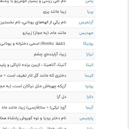
یاس
نام گلی زینتی و بسیار خوش‌بو با رنگ‌ها
پریا
زیبا مانند پری
آرتمیس
نام يكي از الهه‌‌هاي يوناني، نام نخستین 
مهدیس
مانند ماه، (به مجاز) زيبارو
رونیکا
(تلفظ: Ronika) اسمی دخترانه و یونانی به معنای عا...
تیارا
زیبا، آراينده‌ي چشم
انیتا
آنیتا، آناهیتا ، ازبین برنده ناپاکی و پلید
الیسا
دختری که مانند گل انار لطیف است + مر
رونیا
آن‌که چهره‌اش مثل نیاکان است، (به مجا
دلارا
دل آرا
آیسا
آی( ترکی) + سا(فارسی) زیبا، مانند ماه
پارمیس
نام دختر بردیا و نوه کوروش پادشاه هخ
یلدا
میلاد، طولانی ترین شب سال، شب اول ما