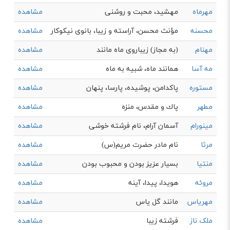
مهرماه
مهشید، محبت و روشنی
مشاهده
محسنه
مؤنث محسن، آراسته و زيبا، بانوی نيكوكار
مشاهده
مهنام
(به مجاز) زيباروی ماه مانند
مشاهده
مه آسا
همانند ماه، شبيه به ماه
مشاهده
مستوره
پاکدامن، پوشیده، پارسا، پنهان
مشاهده
مطهر
پاك و مقدس، منزه
مشاهده
مینورام
آسمان آرام، نام فرشته خوشی
مشاهده
مرثا
نام مادر حضرت مریم(س)
مشاهده
منتیا
بسیار عزیز بودن و محبوب بودن
مشاهده
مروئه
هویدا، پیدا، آینه
مشاهده
مهریاس
مانند گل یاس
مشاهده
ملک ناز
فرشته زیبا
مشاهده