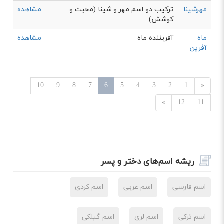
مهرشینا
ترکیب دو اسم مهر و شینا (محبت و
مشاهده
کوشش)
ماه
آفریننده ماه
مشاهده
آفرین
10
9
8
7
6
5
4
3
2
1
«
»
12
11
ریشه اسم‌های دختر و پسر
اسم فارسی
اسم عربی
اسم کردی
اسم ترکی
اسم لری
اسم گیلکی