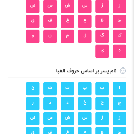
ز
ژ
س
ش
ص
ض
ط
ظ
ع
غ
ف
ق
ک
گ
ل
م
ن
و
ه
ی
نام پسر بر اساس حروف الفبا
ا
ب
پ
ت
ث
ج
چ
ح
خ
د
ذ
ر
ز
ژ
س
ش
ص
ض
ط
ظ
ع
غ
ف
ق