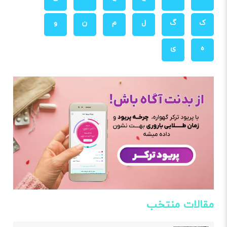
ک
گ
ل
م
ن
و
ه
ی
مقالات منتخب