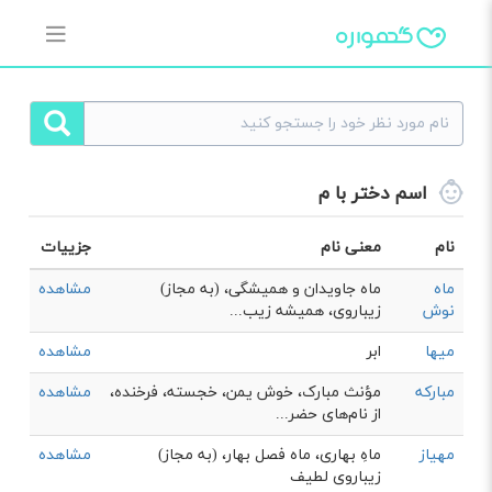
اسم دختر با م
نام
معنی نام
جزییات
ماه
ماه جاويدان و هميشگی، (به مجاز)
مشاهده
نوش
زيباروی، هميشه زيب...
میها
ابر
مشاهده
مبارکه
مؤنث مبارک، خوش یمن، خجسته، فرخنده،
مشاهده
از نام‌های حضر...
مهیاز
ماهِ بهاری، ماه فصل بهار، (به مجاز)
مشاهده
زیباروی لطیف