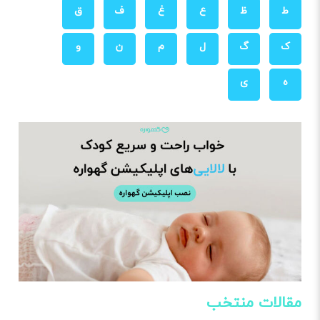
ط
ظ
ع
غ
ف
ق
ک
گ
ل
م
ن
و
ه
ی
مقالات منتخب