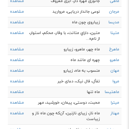
ماهی
جانوری مهره دار، آبزی معروف
مشاهده
مرجان
نوعی جاندار دریایی، مروارید
مشاهده
مدیسا
زیباروی چون ماه
مشاهده
متینا
متین، داراي متانت، با وقار، محکم، استوار،
مشاهده
از نام‌ه...
ماهرخ
ماه چهر، ماهرو، زیبارو
مشاهده
ماهرو
چهره ای مانند ماه
مشاهده
مهان
منسوب به ماه، زيبارو
مشاهده
مروا
تفأل، فال نیک، دعای خیر
مشاهده
ماهتیسا
ماه تنها
مشاهده
میترا
محبت، دوستی، پیمان، خورشید، مهر
مشاهده
مهناز
ماه ناز، زیبای نازنین، آن‌که چون ماه ناز و
مشاهده
زیباست