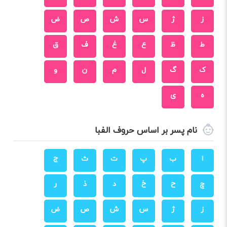
ز
ژ
س
ش
ص
ض
ط
ظ
ع
غ
ف
ق
ک
گ
ل
م
ن
و
ه
ی
نام پسر بر اساس حروف الفبا
ا
ب
پ
ت
ث
ج
چ
ح
خ
د
ذ
ر
ز
ژ
س
ش
ص
ض