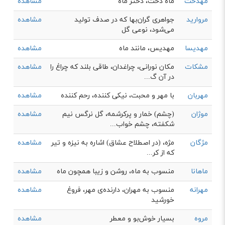
مهدخت
ماه دخت، دختر ماه
مشاهده
مروارید
جواهری گران‌بها که در صدف تولید
مشاهده
می‌شود، نوعی گل
مهدیسا
مهدیس، مانند ماه
مشاهده
مشکات
مکان نورانی، چراغدان، طاقی بلند که چراغ را
مشاهده
در آن گ...
مهربان
با مهر و محبت، نیکی کننده، رحم کننده
مشاهده
موژان
(چشم) خمار و پرکرشمه، گل نرگس نیم
مشاهده
شکفته، چشم خواب...
مژگان
مژه، (در اصطلاح عشاق) اشاره به نيزه و تير
مشاهده
كه از كر...
ماهانا
منسوب به ماه، روشن و زیبا همچون ماه
مشاهده
مهرانه
منسوب به مهران، دارنده‌ی مهر، فروغ
مشاهده
خورشید
مروه
بسيار خوش‌بو و معطر
مشاهده