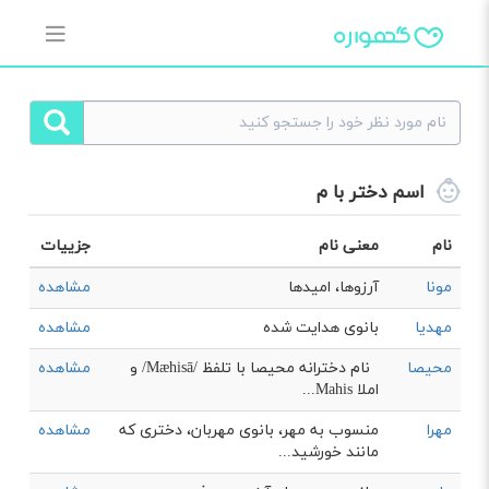
اسم دختر با م
نام
معنی نام
جزییات
مونا
آرزوها، امیدها
مشاهده
مهدیا
بانوی هدایت شده
مشاهده
محیصا
نام دخترانه محیصا با تلفظ /Mæhisā/ و
مشاهده
املا Mahis...
مهرا
منسوب به مهر، بانوی مهربان، دختری که
مشاهده
مانند خورشید...